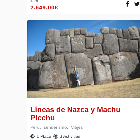
from
2.649,00
€
Líneas de Nazca y Machu
Picchu
Perú
,
senderismo
,
Viajes
1 Place
3 Activities