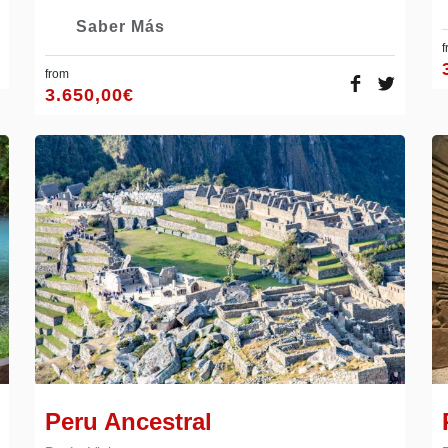
Saber Más
f
from
3.650,00
€
Peru Ancestral