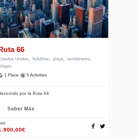
Ruta 66
Estados Unidos
,
fly&drive
,
playa
,
senderismo
,
Viajes
1 Place
5 Activities
Recorrido por la Ruta 66
Saber Más
rom
1.900,00
€