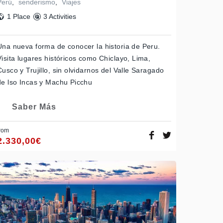
Perú
,
senderismo
,
Viajes
1 Place
3 Activities
Una nueva forma de conocer la historia de Peru.
Visita lugares históricos como Chiclayo, Lima,
Cusco y Trujillo, sin olvidarnos del Valle Saragado
de lso Incas y Machu Picchu
Saber Más
rom
2.330,00
€