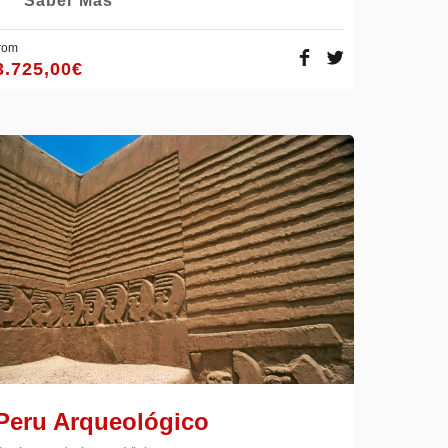
Saber Más
rom
3.725,00
€
Peru Arqueológico