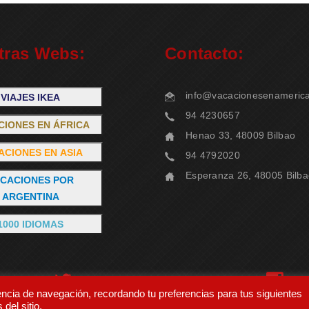
tras Webs:
Contacto:
info@vacacionesenameric
VIAJES IKEA
94 4230657
CIONES EN ÁFRICA
Henao 33, 48009 Bilbao
ACIONES EN ASIA
94 4792020
Esperanza 26, 48005 Bilb
CACIONES POR
ARGENTINA
1000 IDIOMAS
encia de navegación, recordando tu preferencias para tus siguientes
del sitio.