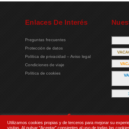
Enlaces De Interés
Nues
Preguntas frecuentes
Protección de datos
VACA
Política de privacidad – Aviso legal
VAC
Condiciones de viaje
Política de cookies
VA
Utilizamos cookies propias y de terceros para mejorar su experi
visitas. Al pulsar “Aceptar”,consientes al uso de todas las cookies 