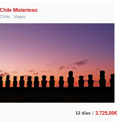
Chile Misterioso
Chile
,
Viajes
3.725,00
€
12 días