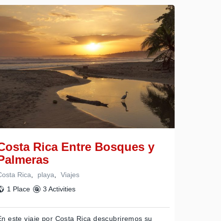
Costa Rica Entre Bosques y
Palmeras
Costa Rica
,
playa
,
Viajes
1 Place
3 Activities
En este viaje por Costa Rica descubriremos su