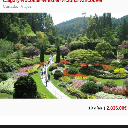
Calgary-Rocosas-Whistler-Victoria-Vancouver
Canada
,
Viajes
2.836,00
€
10 días