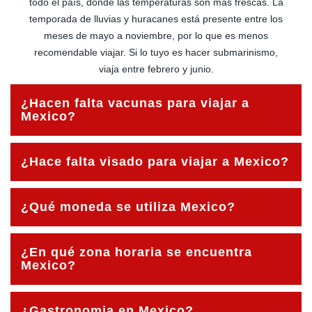
todo el país, donde las temperaturas son más frescas. La
temporada de lluvias y huracanes está presente entre los
meses de mayo a noviembre, por lo que es menos
recomendable viajar. Si lo tuyo es hacer submarinismo,
viaja entre febrero y junio.
¿Hacen falta vacunas para viajar a
Mexico?
Para viajar a México no se requiere ninguna vacuna.
¿Hace falta visado para viajar a Mexico?
Aunque se recomienda estar vacunado de hepatitis A y B,
tétanos y difteria.
Si eres ciudadano español y quieres viajar a México por
¿Qué moneda se utiliza Mexico?
turismo sólo necesitarás tener tu pasaporte en vigor. El
máximo de días que podrás quedarte en el país es 180 en
La moneda es el peso mexicano, aproximadamente 10
total.
¿En qué zona horaria se encuentra
euros son $253.72 pesos mexicanos. Se suelen aceptar
Mexico?
dólares en algunos establecimientos de la Riviera Maya.
En México se utilizan cuatro horarios: Tiempo del Sureste,
¿Gastronomia en Mexico?