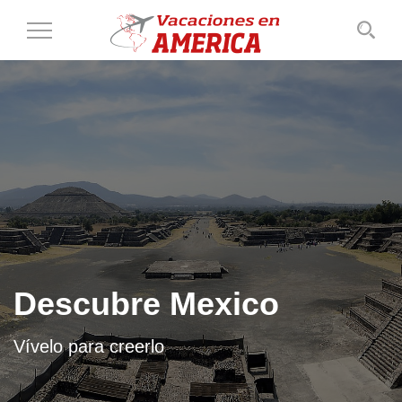
Cambiar
al
modo
de
navegación
Descubre Mexico
Vívelo para creerlo