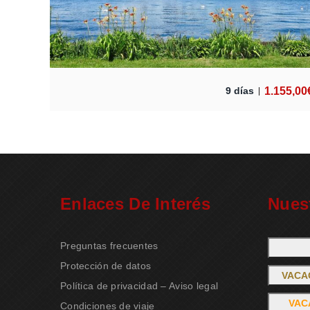
1.155,00
9 días
Enlaces De Interés
Nues
Preguntas frecuentes
Protección de datos
VACA
Política de privacidad – Aviso legal
VAC
Condiciones de viaje