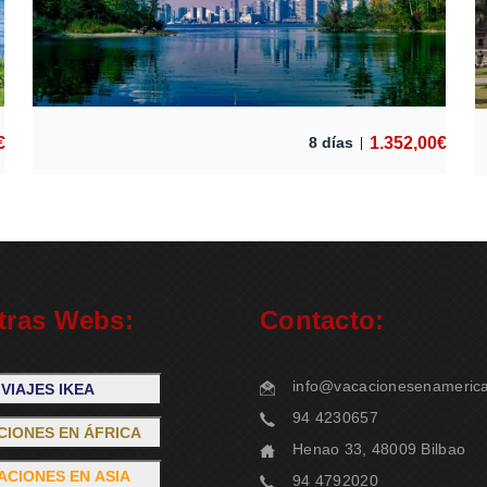
€
1.352,00
€
8 días
tras Webs:
Contacto:
info@vacacionesenameric
VIAJES IKEA
94 4230657
CIONES EN ÁFRICA
Henao 33, 48009 Bilbao
ACIONES EN ASIA
94 4792020