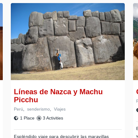
Líneas de Nazca y Machu
Picchu
Perú
,
senderismo
,
Viajes
1 Place
3 Activities
Espléndido viaje para descubrir las maravillas