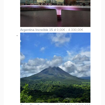
Argentina Increíble 15 d
0,00
€
-
4.330,00
€