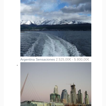
Argentina Sensaciones
2.525,00
€
-
5.800,00
€