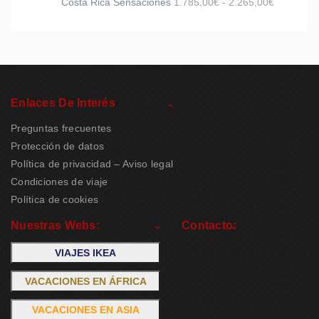
Costa Rica Sensaciones
1.785,00
€
-
2.265,00
€
Enlaces De Interés
Preguntas frecuentes
Protección de datos
Política de privacidad – Aviso legal
Condiciones de viaje
Política de cookies
Nuestras Webs:
Contacto:
VIAJES IKEA
VACACIONES EN ÁFRICA
VACACIONES EN ASIA