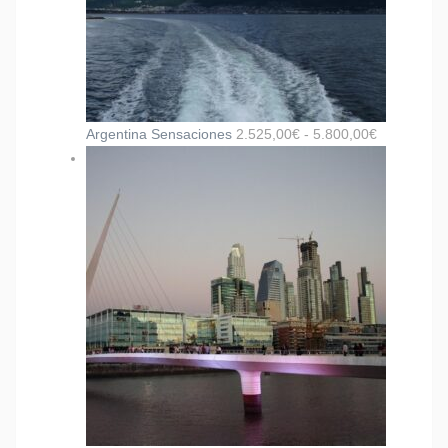
Argentina Sensaciones
2.525,00
€
-
5.800,00
€