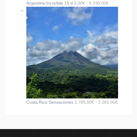
Argentina Increíble 15 d
0,00
€
-
4.330,00
€
Costa Rica Sensaciones
1.785,00
€
-
2.265,00
€