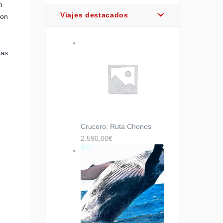
n
Viajes destacados
son
sas
Crucero: Ruta Chonos
2.590,00
€