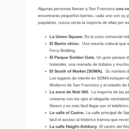
Algunas personas llaman a San Francisco
una co
encontrarás pequeños barrios, cada uno con su pr
populares, nunca verás la mayoría de ellas por e
La Union Square.
Es la zona comercial más 
El Barrio chino.
Una mezcla cultural que e
Ferry Building.
El Parque Golden Gate.
Un gran parque de
holandés, una manada de búfalos y muchos 
El South of Market (SOMA).
Su nombre def
Los lugares de interés en SOMA incluyen e
Moderno de San Francisco y el estadio de b
La zona de Nob Hill.
La mayoría de las per
comerse con los ojos el elegante vecindario.
Mason y es más fácil llegar por el teleférico
La calle el Castro.
La calle principal de Sa
fácil el acceso al histórico tranvía que reco
La calle Haight-Ashbury
. El centro del A