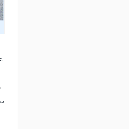
 C
en
ese