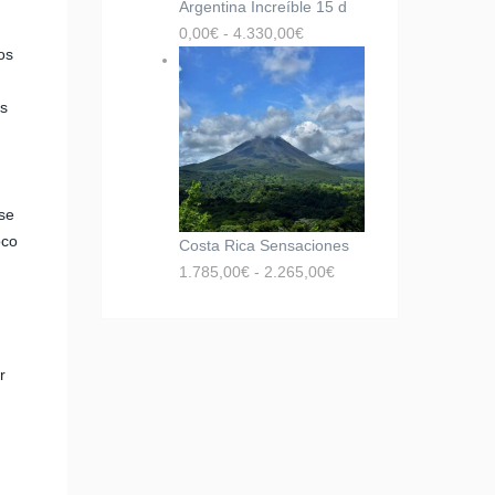
Argentina Increíble 15 d
0,00
€
-
4.330,00
€
os
as
se
oco
Costa Rica Sensaciones
1.785,00
€
-
2.265,00
€
r