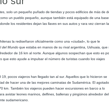
mo sur
tes, solo un pequeño puñado de tiendas y pocos edificios de más de d
nte como un pueblo pequeño, aunque también está equipado de una base
r donde los residentes dejan las llaves en sus autos y rara vez cierran l
ilenas la rediseñaron oficialmente como una «ciudad», lo que le
al del Mundo
que estaba en manos de su rival argentina, Ushuaia, que 
 alrededor de 16 km al norte. Aunque algunos sospechan que esto es p
s que esto ayude a impulsar el número de turistas cuando los viajes
19, pocos viajeros han llegado tan al sur. Aquellos que lo hicieron se
idad de hacer una de las mejores caminatas de Sudamérica. El agotado
 70 km. También los viajeros pueden hacer excursiones en barco a lo
para avistar leones marinos, delfines, ballenas y pingüinos alrededor del
ente sudamericano.