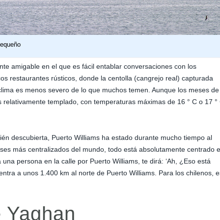
pequeño
nte amigable en el que es fácil entablar conversaciones con los
os restaurantes rústicos, donde la centolla (cangrejo real) capturada
l clima es menos severo de lo que muchos temen. Aunque los meses de
 es relativamente templado, con temperaturas máximas de 16 ° C o 17 °
ién descubierta, Puerto Williams ha estado durante mucho tiempo al
aíses más centralizados del mundo, todo está absolutamente centrado 
a una persona en la calle por Puerto Williams, te dirá: ‘Ah, ¿Eso está
ntra a unos 1.400 km al norte de Puerto Williams. Para los chilenos, 
e Yaghan