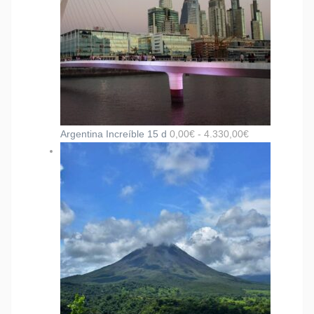
Argentina Increíble 15 d
0,00
€
-
4.330,00
€