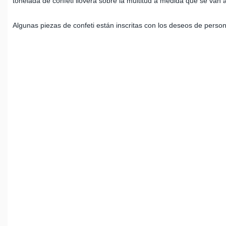
tonelada de confeti lloverá sobre la multitud a medida que se va
Algunas piezas de confeti están inscritas con los deseos de pers