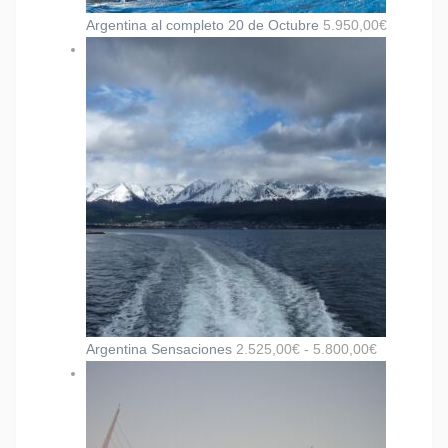
Argentina al completo 20 de Octubre
5.950,00
€
Argentina Sensaciones
2.525,00
€
-
5.800,00
€