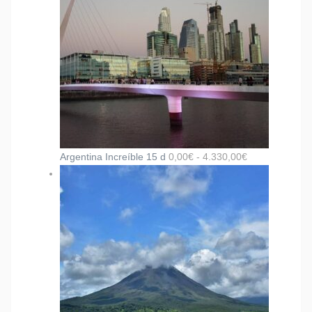
Argentina Increíble 15 d
0,00
€
-
4.330,00
€