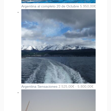
Argentina al completo 20 de Octubre
5.950,00
€
Argentina Sensaciones
2.525,00
€
-
5.800,00
€