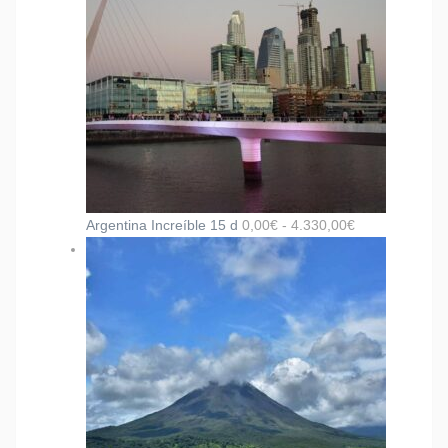
Argentina Increíble 15 d
0,00
€
-
4.330,00
€