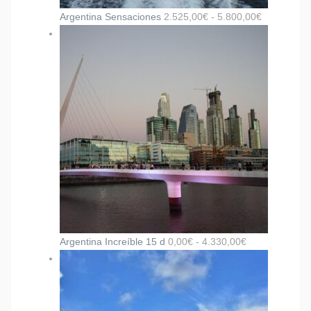
Argentina Sensaciones
2.525,00
€
-
5.800,00
€
Argentina Increíble 15 d
0,00
€
-
4.330,00
€