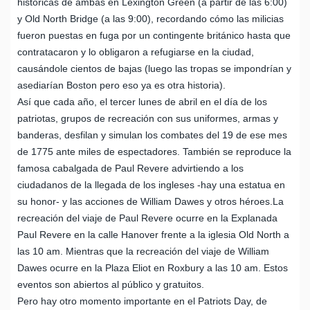
históricas de ambas en Lexington Green (a partir de las 6:00)
y Old North Bridge (a las 9:00), recordando cómo las milicias
fueron puestas en fuga por un contingente británico hasta que
contratacaron y lo obligaron a refugiarse en la ciudad,
causándole cientos de bajas (luego las tropas se impondrían y
asediarían Boston pero eso ya es otra historia).
Así que cada año, el tercer lunes de abril en el día de los
patriotas, grupos de recreación con sus uniformes, armas y
banderas, desfilan y simulan los combates del 19 de ese mes
de 1775 ante miles de espectadores. También se reproduce la
famosa cabalgada de Paul Revere advirtiendo a los
ciudadanos de la llegada de los ingleses -hay una estatua en
su honor- y las acciones de William Dawes y otros héroes.La
recreación del viaje de Paul Revere ocurre en la Explanada
Paul Revere en la calle Hanover frente a la iglesia Old North a
las 10 am. Mientras que la recreación del viaje de William
Dawes ocurre en la Plaza Eliot en Roxbury a las 10 am. Estos
eventos son abiertos al público y gratuitos.
Pero hay otro momento importante en el Patriots Day, de