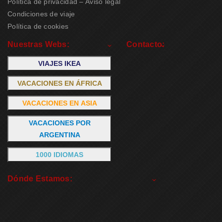
Política de privacidad – Aviso legal
Condiciones de viaje
Política de cookies
Nuestras Webs:
Contacto:
VIAJES IKEA
VACACIONES EN ÁFRICA
VACACIONES EN ASIA
VACACIONES POR
ARGENTINA
1000 IDIOMAS
Dónde Estamos: