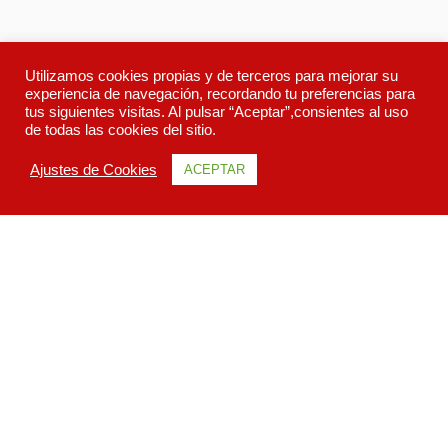
Utilizamos cookies propias y de terceros para mejorar su
experiencia de navegación, recordando tu preferencias para
tus siguientes visitas. Al pulsar “Aceptar”,consientes al uso
de todas las cookies del sitio.
Ajustes de Cookies
ACEPTAR
Descripcion
Itinerario
Galeria
Todo sobre Todo Costa Rica F&D.
Costa Rica, Pura Vida