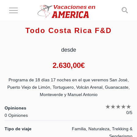
Cambiar
al
modo
Todo Costa Rica F&D
de
navegación
desde
2.630,00
€
Programa de 18 días 17 noches en el que veremos San José,
Puerto Viejo de Limón, Tortuguero, Volcán Arenal, Guanacaste,
Monteverde y Manuel Antonio
Opiniones
0/5
0 Opiniones
Tipo de viaje
Familia, Naturaleza, Trekking &
Senderismo