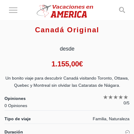
Cambiar
al
modo
Canadá Original
de
navegación
desde
1.155,00
€
Un bonito viaje para descubrir Canadá visitando Toronto, Ottawa,
Quebec y Montreal sin olvidar las Cataratas de Niágara.
Opiniones
0/5
0 Opiniones
Tipo de viaje
Familia, Naturaleza
Duración