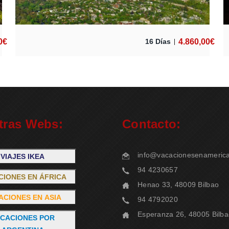
0
€
4.860,00
€
16 Días
tras Webs:
Contacto:
info@vacacionesenameric
VIAJES IKEA
94 4230657
CIONES EN ÁFRICA
Henao 33, 48009 Bilbao
ACIONES EN ASIA
94 4792020
Esperanza 26, 48005 Bilb
CACIONES POR