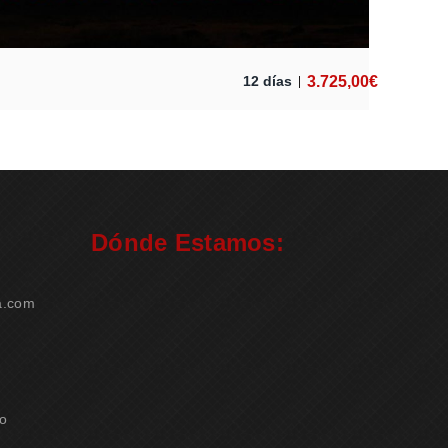
3.725,00
€
12 días
Dónde Estamos:
a.com
ao