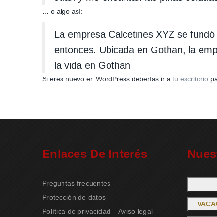
… o algo así:
La empresa Calcetines XYZ se fundó e
entonces. Ubicada en Gothan, la emp
la vida en Gothan
Si eres nuevo en WordPress deberías ir a
tu escritorio
pa
Enlaces De Interés
Nues
Preguntas frecuentes
Protección de datos
VACA
Política de privacidad – Aviso legal